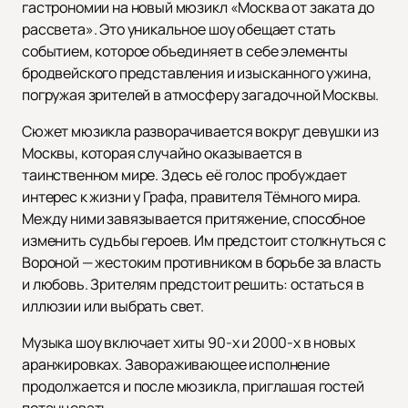
гастрономии на новый мюзикл «Москва от заката до
рассвета». Это уникальное шоу обещает стать
событием, которое объединяет в себе элементы
бродвейского представления и изысканного ужина,
погружая зрителей в атмосферу загадочной Москвы.
Сюжет мюзикла разворачивается вокруг девушки из
Москвы, которая случайно оказывается в
таинственном мире. Здесь её голос пробуждает
интерес к жизни у Графа, правителя Тёмного мира.
Между ними завязывается притяжение, способное
изменить судьбы героев. Им предстоит столкнуться с
Вороной — жестоким противником в борьбе за власть
и любовь. Зрителям предстоит решить: остаться в
иллюзии или выбрать свет.
Музыка шоу включает хиты 90-х и 2000-х в новых
аранжировках. Завораживающее исполнение
продолжается и после мюзикла, приглашая гостей